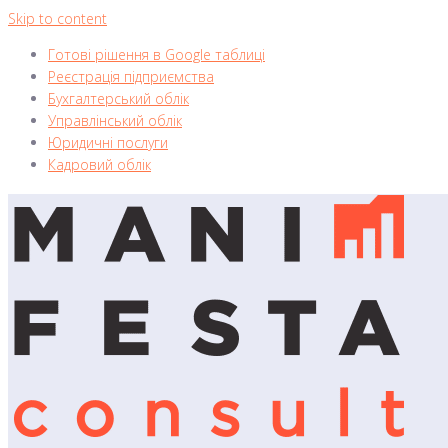
Skip to content
Готові рішення в Google таблиці
Реєстрація підприємства
Бухгалтерський облік
Управлінський облік
Юридичні послуги
Кадровий облік