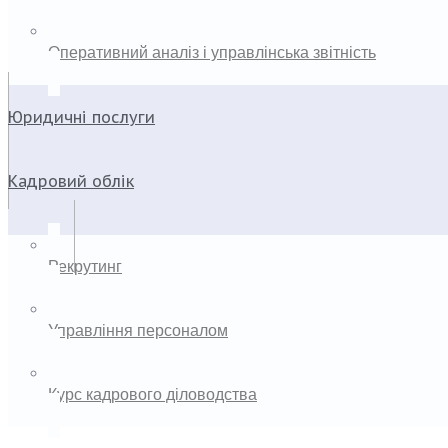
Оперативний аналіз і управлінська звітність
Юридичні послуги
Кадровий облік
Рекрутинг
Управління персоналом
Курс кадрового діловодства