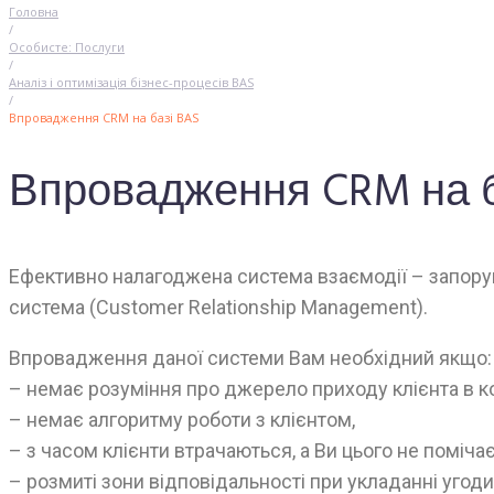
Головна
/
Особисте: Послуги
/
Аналіз і оптимізація бізнес-процесів BAS
/
Впровадження CRM на базі BAS
Впровадження CRM на б
Ефективно налагоджена система взаємодії – запорук
система (Customer Relationship Management).
Впровадження даної системи Вам необхідний якщо:
– немає розуміння про джерело приходу клієнта в к
– немає алгоритму роботи з клієнтом,
– з часом клієнти втрачаються, а Ви цього не помічає
– розмиті зони відповідальності при укладанні угоди