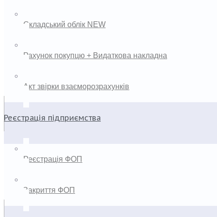
Складський облік NEW
Рахунок покупцю + Видаткова накладна
Акт звірки взаєморозрахунків
Реєстрація підприємства
Реєстрація ФОП
Закриття ФОП