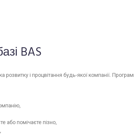
азі BAS
а розвитку і процвітання будь-якої компанії. Прогр
омпанію,
те або помічаєте пізно,
,