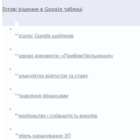
Готові рішення в Google таблиці
Каталог Google шаблонів
Кадрові документи: «Прийом/Звільнення»
Калькулятор відпусток та стажу
Управління фінансами
Виробництво і собівартість виробів
Табель нарахування ЗП