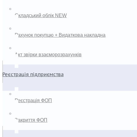
Складський облік NEW
Рахунок покупцю + Видаткова накладна
Акт звірки взаєморозрахунків
Реєстрація підприємства
Реєстрація ФОП
Закриття ФОП