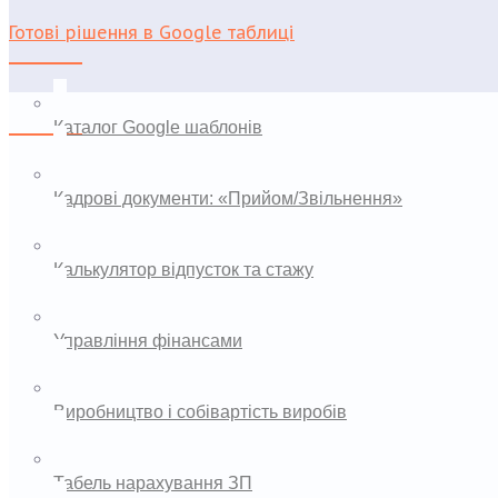
Готові рішення в Google таблиці
Каталог Google шаблонів
Кадрові документи: «Прийом/Звільнення»
Калькулятор відпусток та стажу
Управління фінансами
Виробництво і собівартість виробів
Табель нарахування ЗП