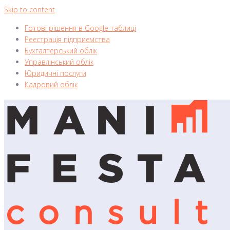
Skip to content
Готові рішення в Google таблиці
Реєстрація підприємства
Бухгалтерський облік
Управлінський облік
Юридичні послуги
Кадровий облік