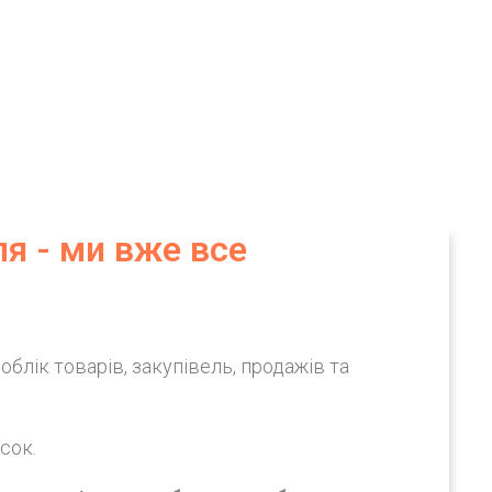
ля - ми вже все
облік товарів, закупівель, продажів та
сок.