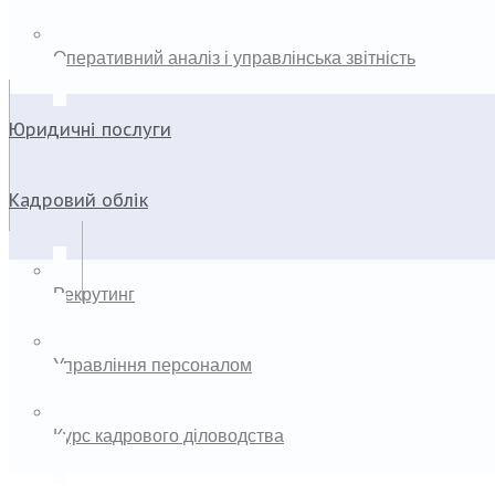
Оперативний аналіз і управлінська звітність
Юридичні послуги
Кадровий облік
Рекрутинг
Управління персоналом
Курс кадрового діловодства